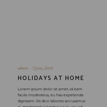
admin
7 јула, 2020
HOLIDAYS AT HOME
Lorem ipsum dolor sit amet, id eam
facilis moderatius, eu has expetenda
dignissim. Vis dico labores accusamus
ei, modolamt salutatus ius ei, usu ad