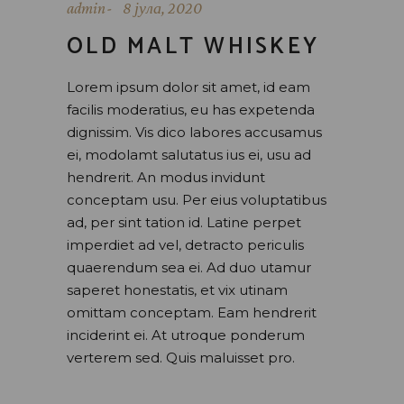
admin
8 јула, 2020
OLD MALT WHISKEY
Lorem ipsum dolor sit amet, id eam
facilis moderatius, eu has expetenda
dignissim. Vis dico labores accusamus
ei, modolamt salutatus ius ei, usu ad
hendrerit. An modus invidunt
conceptam usu. Per eius voluptatibus
ad, per sint tation id. Latine perpet
imperdiet ad vel, detracto periculis
quaerendum sea ei. Ad duo utamur
saperet honestatis, et vix utinam
omittam conceptam. Eam hendrerit
inciderint ei. At utroque ponderum
verterem sed. Quis maluisset pro.