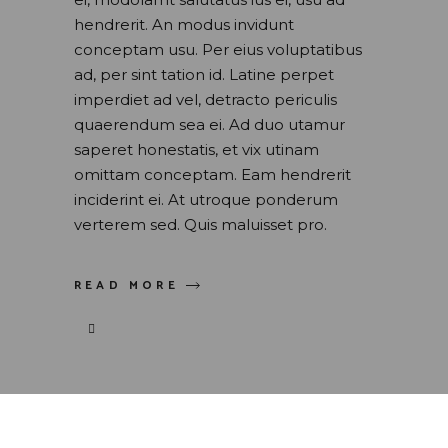
hendrerit. An modus invidunt
conceptam usu. Per eius voluptatibus
ad, per sint tation id. Latine perpet
imperdiet ad vel, detracto periculis
quaerendum sea ei. Ad duo utamur
saperet honestatis, et vix utinam
omittam conceptam. Eam hendrerit
inciderint ei. At utroque ponderum
verterem sed. Quis maluisset pro.
READ MORE