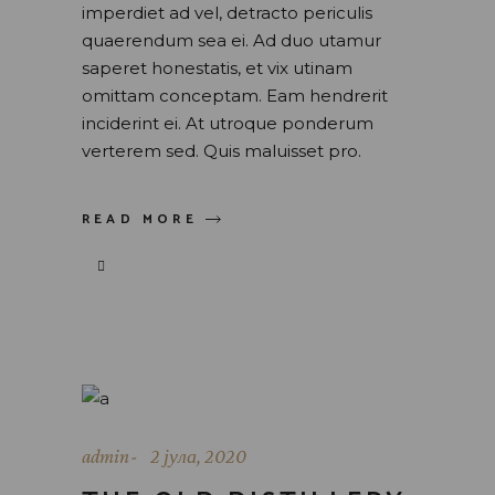
imperdiet ad vel, detracto periculis
quaerendum sea ei. Ad duo utamur
saperet honestatis, et vix utinam
omittam conceptam. Eam hendrerit
inciderint ei. At utroque ponderum
verterem sed. Quis maluisset pro.
READ MORE
admin
2 јула, 2020