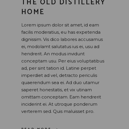
THE OLD DISTILLERY
HOME
Lorem ipsum dolor sit amet, id eam
facilis moderatius, eu has expetenda
dignissim. Vis dico labores accusamus
ei, modolamt salutatus ius ei, usu ad
hendrerit. An modus invidunt
conceptam usu. Per eius voluptatibus
ad, per sint tation id. Latine perpet
imperdiet ad vel, detracto periculis
quaerendum sea ei. Ad duo utamur
saperet honestatis, et vix utinam
omittam conceptam. Eam hendrerit
inciderint ei. At utroque ponderum
verterem sed. Quis maluisset pro.