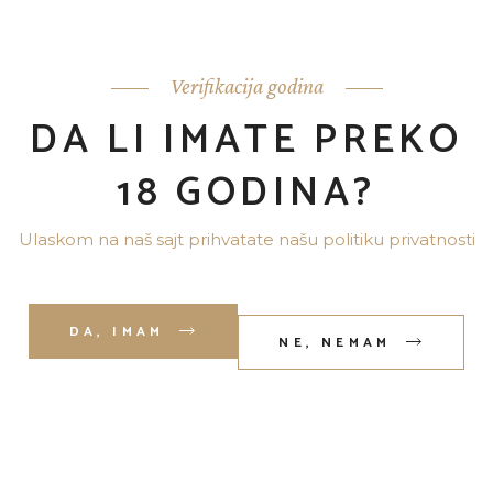
”
Lorem ipsume dolor sit
Verifikacija godina
amet, sensinbus ocurreret
DA LI IMATE PREKO
ei mei, ea eams mondo
suavitante, ex nonumes
18 GODINA?
scripserit sea. Vel ex
magna autems habemus
Ulaskom na naš sajt prihvatate našu politiku privatnosti
quis de nosuti enim nos.
CASSIE MAY
DA, IMAM
NE, NEMAM