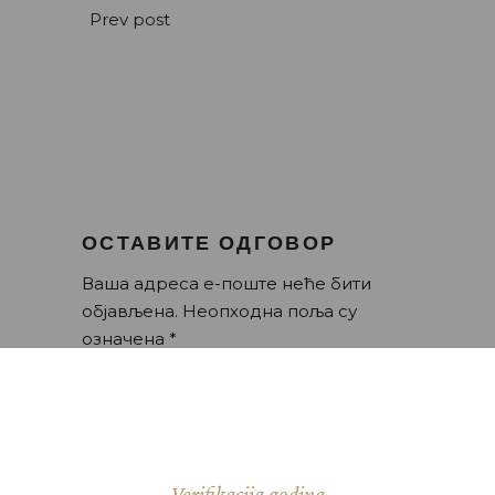
Prev post
ОСТАВИТЕ ОДГОВОР
Ваша адреса е-поште неће бити
објављена.
Неопходна поља су
означена
*
Verifikacija godina