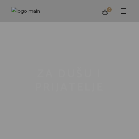
0
ZA DUŠU I
PRIJATELJE