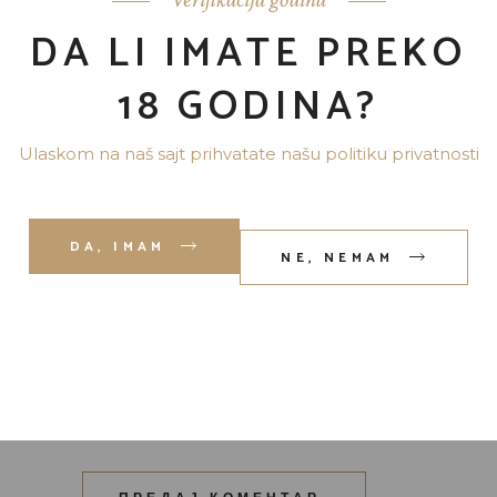
DA LI IMATE PREKO
18 GODINA?
Ulaskom na naš sajt prihvatate našu politiku privatnosti
DA, IMAM
NE, NEMAM
Сачувај моје име, е-пошту и веб
место у овом прегледачу веба
за следећи пут када
коментаришем.