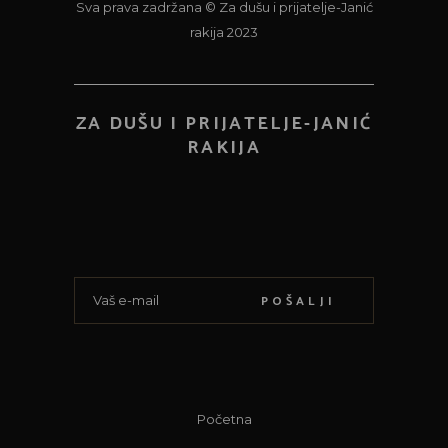
Sva prava zadržana © Za dušu i prijatelje-Janić
rakija 2023
ZA DUŠU I PRIJATELJE-JANIĆ
RAKIJA
POŠALJI
Početna